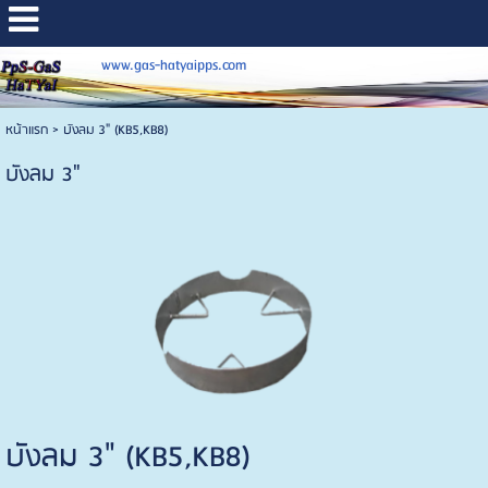
www.gas-hatyaipps.com
หน้าแรก
>
บังลม 3" (KB5,KB8)
บังลม 3"
บังลม 3" (KB5,KB8)