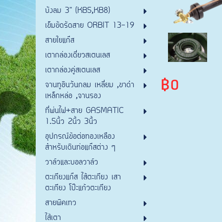
บังลม 3" (KB5,KB8)
เข็มขัดรัดสาย ORBIT 13-19
สายใยแก๊ส
เตากล่องเดี่ยวสเตนเลส
เตากล่องคู่สเตนเลส
฿0
จานทูอินวันกลม เหลี่ยม ,ขาดำ
เหล็กหล่อ ,จานรอง
ที่พ่นไฟ+สาย GASMATIC
1.5นิ้ว 2นิ้ว 3นิ้ว
อุปกรณ์ข้อต่อทองเหลือง
สำหรับเดินท่อแก๊สต่าง ๆ
วาล์วและบอลวาล์ว
ตะเกียงแก๊ส ไส้ตะเกียง เสา
ตะเกียง โป๊ะแก้วตะเกียง
สายพิคเทว
ไส้เตา