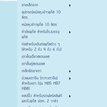
ขาเหล็กฉาก
อุปกรณ์หม้อหุงข้าวแก๊ส 10
ลิตร
หม้อหุงข้าวแก๊ส 10 ลิตร
หัวอัดแก๊ส สำหรับโรงบรรจุ
แก๊ส
ท่อสำหรับเดินท่อแก๊สต่าง ๆ
(สำหรับ 2 ถัง 4 ถัง 6 ถัง)
เตาชั้นเดี่ยวสเตนเลส
เตาชั้นคู่สเตนเลส
เหล็กยึดขาเตา
บังลมเตาจีน (กะทะเตาจีน)
สำหรับเตา (รุ่น KB5 KB7
KB8)
คอปปิ้ง สำหรับรถฟอร์คลิฟท์
และถังแก๊ส ปตท. 2 วาล์ว