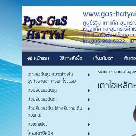
www.gas-hatya
ศูนย์รวม เตาแก๊ส อุปกรณ
หม้อแก๊ส และอุปกรณ์สำหรั
ต้ม ในครัวเรือน ร้านอาหา
โทร.086-962-6222, 
หน้าแรก
วิธีการสั่งซื้อ
เกี่ยวกับเรา
ติดต่อ
หน้าแรก
>
เตาแรงดันสูงเ
เตาแรงดันสูงเหมาะสำหรับ
ธุรกิจร้านอาหารและโรงแรม
เตาไฮเหล็ก
หัวปรับแรงดันสูง
หัวปรับแรงดันต่ำ
หัวปรับแรงดัน (สำหรับงานเดิน
ท่อแก๊ส)
หัวเตาเฟือง
โครงเตาปิคนิค