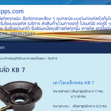
ipps.com
์แก๊สทุกชนิด ข้อต่อทองเหลือง ๆ อุปกรณ์ระบบเดินท่อแก๊สหุ้งต้มใ
บโรงบรรจุแก๊ส (บริการ ส่งสินค้าด่วนทางรถตู้ ไปรษณีย์ เคอร์รี่ ฯ
ร รับย้ายงานครัว รับซ่อมหม้อหุงข้าวแก๊สทุกรุ่น เตาแก๊ส เตาปิ้ง
ID LINE: 0869626222
เรา
หมาะสำหรับธุรกิจร้านอาหารและโรงแรม
>
สินค้า5
หล่อ KB 7
เตาไฮเหล็กหล่อ KB 7
ขนาดหัวเตา: เส้นผ่าศูนย์กลาง 17 ซม.
ยาว 40 ซม.
ขนาดกะทะ: เส้นผ่าศูนย์กลาง 22.5 ซม.