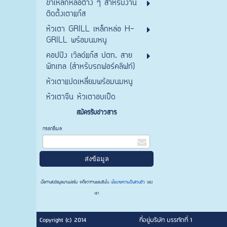
ขาเหล็กหล่อต่าง ๆ สำหรับงาน
ติดตั้งเตาแก๊ส
หัวเตา GRILL เหล็กหล่อ H-
GRILL พร้อมนมหนู
คอปปิง เวิลด์แก๊ส ปตท. สาย
พิทเทล (สำหรับรถฟอร์คลิฟท์)
หัวเตาแปดเหลี่ยมพร้อมนมหนู
หัวเตาจีน หัวเตาอบเป็ด
สมัครรับข่าวสาร
กรอกอีเมล
เมื่อท่านส่งข้อมูลผ่านฟอร์ม จะถือว่าท่านยอมรับใน
นโยบายความเป็นส่วนตัว
ของ
เรา
Copyright (c) 2014
ที่อยู่บริษัท บรรทัดที่ 1