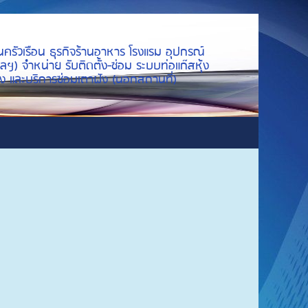
นครัวเรือน ธุรกิจร้านอาหาร โรงแรม อุปกรณ์
ลฯ) จำหน่าย รับติดตั้ง-ซ่อม ระบบท่อแก๊สหุ้ง
ย่าง และบริการซ่อมเตาฝัง (นอกสถานที่)