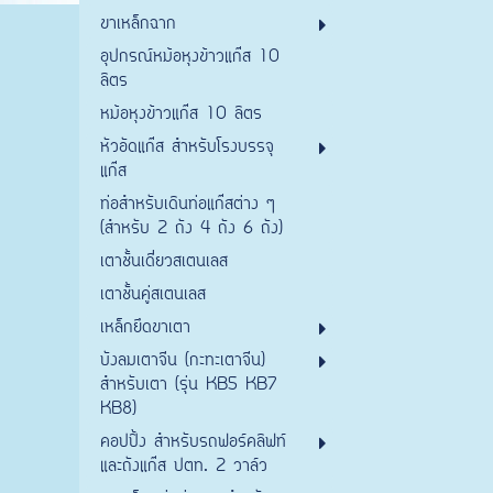
ขาเหล็กฉาก
อุปกรณ์หม้อหุงข้าวแก๊ส 10
ลิตร
หม้อหุงข้าวแก๊ส 10 ลิตร
หัวอัดแก๊ส สำหรับโรงบรรจุ
แก๊ส
ท่อสำหรับเดินท่อแก๊สต่าง ๆ
(สำหรับ 2 ถัง 4 ถัง 6 ถัง)
เตาชั้นเดี่ยวสเตนเลส
เตาชั้นคู่สเตนเลส
เหล็กยึดขาเตา
บังลมเตาจีน (กะทะเตาจีน)
สำหรับเตา (รุ่น KB5 KB7
KB8)
คอปปิ้ง สำหรับรถฟอร์คลิฟท์
และถังแก๊ส ปตท. 2 วาล์ว