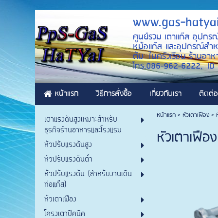
www.gas-hatya
ศูนย์รวม เตาแก๊ส อุปกรณ
หม้อแก๊ส และอุปกรณ์สำหรั
ต้ม ในครัวเรือน ร้านอาหา
โทร.086-962-6222, 
หน้าแรก
วิธีการสั่งซื้อ
เกี่ยวกับเรา
ติดต่อ
หน้าแรก
>
หัวเตาเฟือง
>
เตาแรงดันสูงเหมาะสำหรับ
ธุรกิจร้านอาหารและโรงแรม
หัวเตาเฟือง 
หัวปรับแรงดันสูง
หัวปรับแรงดันต่ำ
หัวปรับแรงดัน (สำหรับงานเดิน
ท่อแก๊ส)
หัวเตาเฟือง
โครงเตาปิคนิค