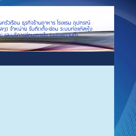
นครัวเรือน ธุรกิจร้านอาหาร โรงแรม อุปกรณ์
ลฯ) จำหน่าย รับติดตั้ง-ซ่อม ระบบท่อแก๊สหุ้ง
ย่าง และบริการซ่อมเตาฝัง (นอกสถานที่)