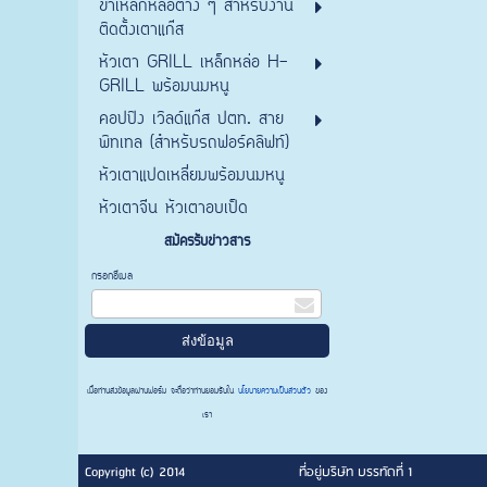
ขาเหล็กหล่อต่าง ๆ สำหรับงาน
ติดตั้งเตาแก๊ส
หัวเตา GRILL เหล็กหล่อ H-
GRILL พร้อมนมหนู
คอปปิง เวิลด์แก๊ส ปตท. สาย
พิทเทล (สำหรับรถฟอร์คลิฟท์)
หัวเตาแปดเหลี่ยมพร้อมนมหนู
หัวเตาจีน หัวเตาอบเป็ด
สมัครรับข่าวสาร
กรอกอีเมล
เมื่อท่านส่งข้อมูลผ่านฟอร์ม จะถือว่าท่านยอมรับใน
นโยบายความเป็นส่วนตัว
ของ
เรา
Copyright (c) 2014
ที่อยู่บริษัท บรรทัดที่ 1