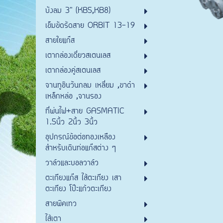
บังลม 3" (KB5,KB8)
เข็มขัดรัดสาย ORBIT 13-19
สายใยแก๊ส
เตากล่องเดี่ยวสเตนเลส
เตากล่องคู่สเตนเลส
จานทูอินวันกลม เหลี่ยม ,ขาดำ
เหล็กหล่อ ,จานรอง
ที่พ่นไฟ+สาย GASMATIC
1.5นิ้ว 2นิ้ว 3นิ้ว
อุปกรณ์ข้อต่อทองเหลือง
สำหรับเดินท่อแก๊สต่าง ๆ
วาล์วและบอลวาล์ว
ตะเกียงแก๊ส ไส้ตะเกียง เสา
ตะเกียง โป๊ะแก้วตะเกียง
สายพิคเทว
ไส้เตา