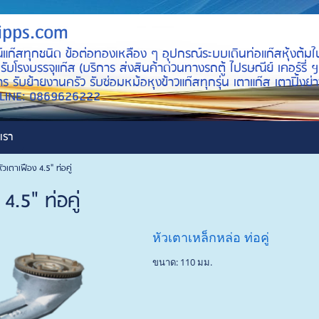
ipps.com
์แก๊สทุกชนิด ข้อต่อทองเหลือง ๆ อุปกรณ์ระบบเดินท่อแก๊สหุ้งต้มใ
บโรงบรรจุแก๊ส (บริการ ส่งสินค้าด่วนทางรถตู้ ไปรษณีย์ เคอร์รี่ ฯ
ร รับย้ายงานครัว รับซ่อมหม้อหุงข้าวแก๊สทุกรุ่น เตาแก๊ส เตาปิ้ง
ID LINE: 0869626222
เรา
หัวเตาเฟือง 4.5" ท่อคู่
4.5" ท่อคู่
หัวเตาเหล็กหล่อ ท่อคู่
ขนาด: 110 มม.