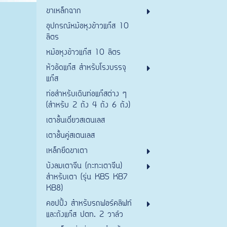
ขาเหล็กฉาก
อุปกรณ์หม้อหุงข้าวแก๊ส 10
ลิตร
หม้อหุงข้าวแก๊ส 10 ลิตร
หัวอัดแก๊ส สำหรับโรงบรรจุ
แก๊ส
ท่อสำหรับเดินท่อแก๊สต่าง ๆ
(สำหรับ 2 ถัง 4 ถัง 6 ถัง)
เตาชั้นเดี่ยวสเตนเลส
เตาชั้นคู่สเตนเลส
เหล็กยึดขาเตา
บังลมเตาจีน (กะทะเตาจีน)
สำหรับเตา (รุ่น KB5 KB7
KB8)
คอปปิ้ง สำหรับรถฟอร์คลิฟท์
และถังแก๊ส ปตท. 2 วาล์ว