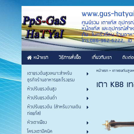
www.gas-hatya
ศูนย์รวม เตาแก๊ส อุปกรณ
หม้อแก๊ส และอุปกรณ์สำหรั
ต้ม ในครัวเรือน ร้านอาหา
โทร.086-962-6222, 
หน้าแรก
วิธีการสั่งซื้อ
เกี่ยวกับเรา
ติดต่อ
หน้าแรก
>
เตาแรงดันสูงเ
เตาแรงดันสูงเหมาะสำหรับ
ธุรกิจร้านอาหารและโรงแรม
เตา KB8 เ
หัวปรับแรงดันสูง
หัวปรับแรงดันต่ำ
หัวปรับแรงดัน (สำหรับงานเดิน
ท่อแก๊ส)
หัวเตาเฟือง
โครงเตาปิคนิค