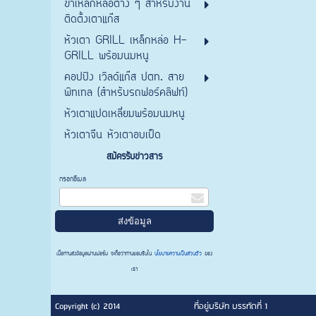
ขาเหล็กหล่อต่าง ๆ สำหรับงาน
ติดตั้งเตาแก๊ส
หัวเตา GRILL เหล็กหล่อ H-
GRILL พร้อมนมหนู
คอปปิง เวิลด์แก๊ส ปตท. สาย
พิทเทล (สำหรับรถฟอร์คลิฟท์)
หัวเตาแปดเหลี่ยมพร้อมนมหนู
หัวเตาจีน หัวเตาอบเป็ด
สมัครรับข่าวสาร
กรอกอีเมล
เมื่อท่านส่งข้อมูลผ่านฟอร์ม จะถือว่าท่านยอมรับใน
นโยบายความเป็นส่วนตัว
ของ
เรา
Copyright (c) 2014
ที่อยู่บริษัท บรรทัดที่ 1