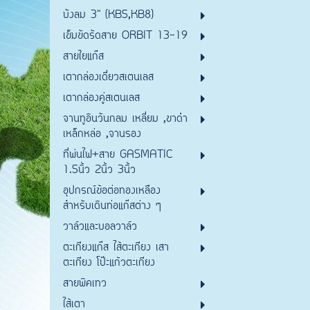
บังลม 3" (KB5,KB8)
เข็มขัดรัดสาย ORBIT 13-19
สายใยแก๊ส
เตากล่องเดี่ยวสเตนเลส
เตากล่องคู่สเตนเลส
จานทูอินวันกลม เหลี่ยม ,ขาดำ
เหล็กหล่อ ,จานรอง
ที่พ่นไฟ+สาย GASMATIC
1.5นิ้ว 2นิ้ว 3นิ้ว
อุปกรณ์ข้อต่อทองเหลือง
สำหรับเดินท่อแก๊สต่าง ๆ
วาล์วและบอลวาล์ว
ตะเกียงแก๊ส ไส้ตะเกียง เสา
ตะเกียง โป๊ะแก้วตะเกียง
สายพิคเทว
ไส้เตา