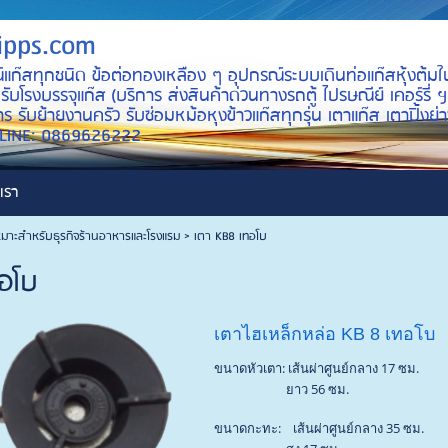
ipps.com
์แก๊สทุกชนิด ข้อต่อทองเหลือง ๆ อุปกรณ์ระบบเดินท่อแก๊สหุ้งต้มใ
บโรงบรรจุแก๊ส (บริการ ส่งสินค้าด่วนทางรถตู้ ไปรษณีย์ เคอร์รี่ ฯ
ร รับย้ายงานครัว รับซ่อมหม้อหุงข้าวแก๊สทุกรุ่น เตาแก๊ส เตาปิ้ง
ID LINE: 0869626222
เรา
หมาะสำหรับธุรกิจร้านอาหารและโรงแรม
>
เตา KB8 เทอโบ
ทอโบ
เตาไฮเหล็กหล่อ KB 8 เทอโบ
ขนาดหัวเตา: เส้นผ่าศูนย์กลาง 17 ซม.
ยาว 56 ซม.
ขนาดกะทะ: เส้นผ่าศูนย์กลาง 35 ซม.