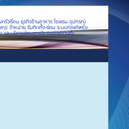
นครัวเรือน ธุรกิจร้านอาหาร โรงแรม อุปกรณ์
ลฯ) จำหน่าย รับติดตั้ง-ซ่อม ระบบท่อแก๊สหุ้ง
ย่าง และบริการซ่อมเตาฝัง (นอกสถานที่)