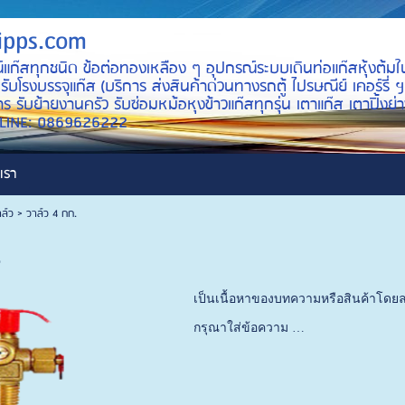
ipps.com
์แก๊สทุกชนิด ข้อต่อทองเหลือง ๆ อุปกรณ์ระบบเดินท่อแก๊สหุ้งต้มใ
บโรงบรรจุแก๊ส (บริการ ส่งสินค้าด่วนทางรถตู้ ไปรษณีย์ เคอร์รี่ ฯ
ร รับย้ายงานครัว รับซ่อมหม้อหุงข้าวแก๊สทุกรุ่น เตาแก๊ส เตาปิ้ง
ID LINE: 0869626222
เรา
ล์ว
>
วาล์ว 4 กก.
.
เป็นเนื้อหาของบทความหรือสินค้าโดยล
กรุณาใส่ข้อความ …