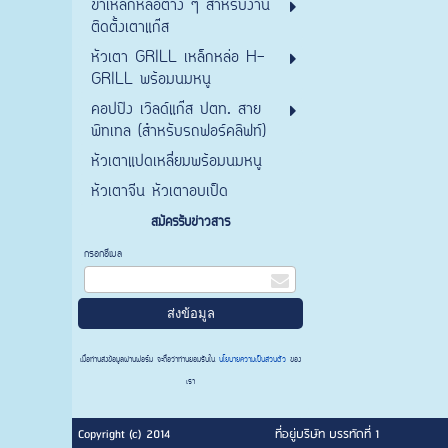
ขาเหล็กหล่อต่าง ๆ สำหรับงาน
ติดตั้งเตาแก๊ส
หัวเตา GRILL เหล็กหล่อ H-
GRILL พร้อมนมหนู
คอปปิง เวิลด์แก๊ส ปตท. สาย
พิทเทล (สำหรับรถฟอร์คลิฟท์)
หัวเตาแปดเหลี่ยมพร้อมนมหนู
หัวเตาจีน หัวเตาอบเป็ด
สมัครรับข่าวสาร
กรอกอีเมล
เมื่อท่านส่งข้อมูลผ่านฟอร์ม จะถือว่าท่านยอมรับใน
นโยบายความเป็นส่วนตัว
ของ
เรา
Copyright (c) 2014
ที่อยู่บริษัท บรรทัดที่ 1