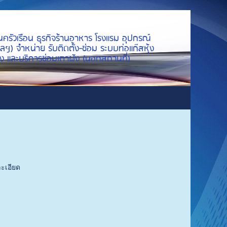
นครัวเรือน ธุรกิจร้านอาหาร โรงแรม อุปกรณ์
ลฯ) จำหน่าย รับติดตั้ง-ซ่อม ระบบท่อแก๊สหุ้ง
ย่าง และบริการซ่อมเตาฝัง (นอกสถานที่)
ะเอียด