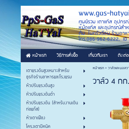
www.gas-hatya
ศูนย์รวม เตาแก๊ส อุปกรณ
หม้อแก๊ส และอุปกรณ์สำหรั
ต้ม ในครัวเรือน ร้านอาหา
โทร.086-962-6222, 
หน้าแรก
วิธีการสั่งซื้อ
เกี่ยวกับเรา
ติดต่อ
หน้าแรก
>
วาล์วและบอลวา
เตาแรงดันสูงเหมาะสำหรับ
ธุรกิจร้านอาหารและโรงแรม
วาล์ว 4 กก
หัวปรับแรงดันสูง
หัวปรับแรงดันต่ำ
หัวปรับแรงดัน (สำหรับงานเดิน
ท่อแก๊ส)
หัวเตาเฟือง
โครงเตาปิคนิค