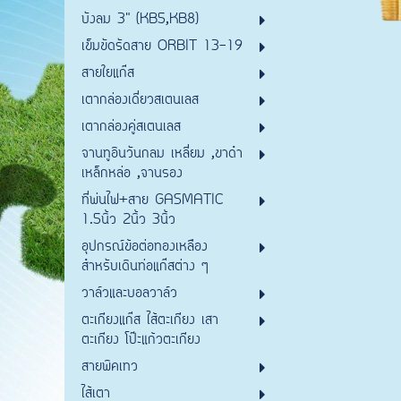
บังลม 3" (KB5,KB8)
เข็มขัดรัดสาย ORBIT 13-19
สายใยแก๊ส
เตากล่องเดี่ยวสเตนเลส
เตากล่องคู่สเตนเลส
จานทูอินวันกลม เหลี่ยม ,ขาดำ
เหล็กหล่อ ,จานรอง
ที่พ่นไฟ+สาย GASMATIC
1.5นิ้ว 2นิ้ว 3นิ้ว
อุปกรณ์ข้อต่อทองเหลือง
สำหรับเดินท่อแก๊สต่าง ๆ
วาล์วและบอลวาล์ว
ตะเกียงแก๊ส ไส้ตะเกียง เสา
ตะเกียง โป๊ะแก้วตะเกียง
สายพิคเทว
ไส้เตา