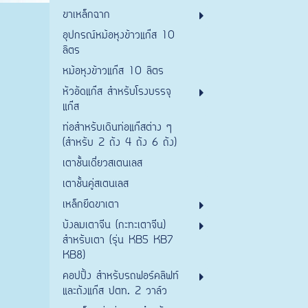
ขาเหล็กฉาก
อุปกรณ์หม้อหุงข้าวแก๊ส 10
ลิตร
หม้อหุงข้าวแก๊ส 10 ลิตร
หัวอัดแก๊ส สำหรับโรงบรรจุ
แก๊ส
ท่อสำหรับเดินท่อแก๊สต่าง ๆ
(สำหรับ 2 ถัง 4 ถัง 6 ถัง)
เตาชั้นเดี่ยวสเตนเลส
เตาชั้นคู่สเตนเลส
เหล็กยึดขาเตา
บังลมเตาจีน (กะทะเตาจีน)
สำหรับเตา (รุ่น KB5 KB7
KB8)
คอปปิ้ง สำหรับรถฟอร์คลิฟท์
และถังแก๊ส ปตท. 2 วาล์ว