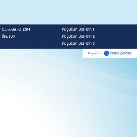
Copyright (c) 2014
ที่อยู่บริษัท บรรทัดที่ 1
ชื่อบริษัท
ที่อยู่บริษัท บรรทัดที่ 2
ที่อยู่บริษัท บรรทัดที่ 3