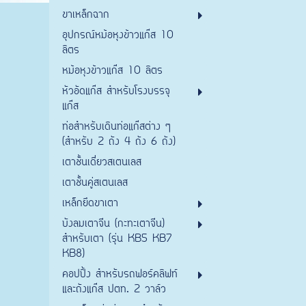
ขาเหล็กฉาก
อุปกรณ์หม้อหุงข้าวแก๊ส 10
ลิตร
หม้อหุงข้าวแก๊ส 10 ลิตร
หัวอัดแก๊ส สำหรับโรงบรรจุ
แก๊ส
ท่อสำหรับเดินท่อแก๊สต่าง ๆ
(สำหรับ 2 ถัง 4 ถัง 6 ถัง)
เตาชั้นเดี่ยวสเตนเลส
เตาชั้นคู่สเตนเลส
เหล็กยึดขาเตา
บังลมเตาจีน (กะทะเตาจีน)
สำหรับเตา (รุ่น KB5 KB7
KB8)
คอปปิ้ง สำหรับรถฟอร์คลิฟท์
และถังแก๊ส ปตท. 2 วาล์ว