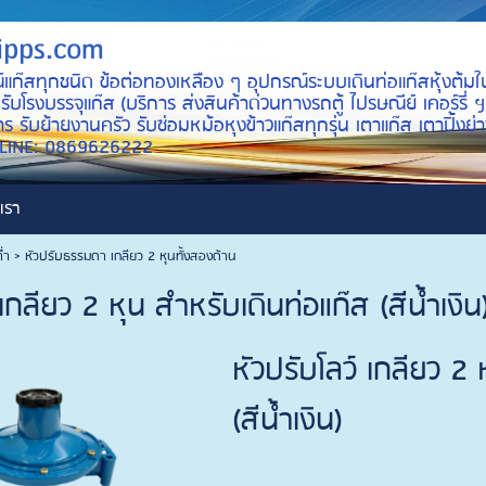
ipps.com
์แก๊สทุกชนิด ข้อต่อทองเหลือง ๆ อุปกรณ์ระบบเดินท่อแก๊สหุ้งต้มใ
บโรงบรรจุแก๊ส (บริการ ส่งสินค้าด่วนทางรถตู้ ไปรษณีย์ เคอร์รี่ ฯ
ร รับย้ายงานครัว รับซ่อมหม้อหุงข้าวแก๊สทุกรุ่น เตาแก๊ส เตาปิ้ง
ID LINE: 0869626222
เรา
่ำ
>
หัวปรับธรรมดา เกลียว 2 หุนทั้งสองด้าน
 เกลียว 2 หุน สำหรับเดินท่อแก๊ส (สีน้ำเงิน
หัวปรับโลว์ เกลียว 2 
(สีน้ำเงิน)