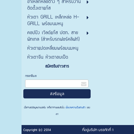
ขาเหล็กหล่อต่าง ๆ สำหรับงาน
ติดตั้งเตาแก๊ส
หัวเตา GRILL เหล็กหล่อ H-
GRILL พร้อมนมหนู
คอปปิง เวิลด์แก๊ส ปตท. สาย
พิทเทล (สำหรับรถฟอร์คลิฟท์)
หัวเตาแปดเหลี่ยมพร้อมนมหนู
หัวเตาจีน หัวเตาอบเป็ด
สมัครรับข่าวสาร
กรอกอีเมล
เมื่อท่านส่งข้อมูลผ่านฟอร์ม จะถือว่าท่านยอมรับใน
นโยบายความเป็นส่วนตัว
ของ
เรา
Copyright (c) 2014
ที่อยู่บริษัท บรรทัดที่ 1