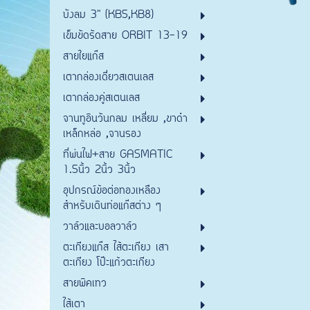
บังลม 3" (KB5,KB8)
เข็มขัดรัดสาย ORBIT 13-19
สายใยแก๊ส
เตากล่องเดี่ยวสเตนเลส
เตากล่องคู่สเตนเลส
จานทูอินวันกลม เหลี่ยม ,ขาดำ
เหล็กหล่อ ,จานรอง
ที่พ่นไฟ+สาย GASMATIC
1.5นิ้ว 2นิ้ว 3นิ้ว
อุปกรณ์ข้อต่อทองเหลือง
สำหรับเดินท่อแก๊สต่าง ๆ
วาล์วและบอลวาล์ว
ตะเกียงแก๊ส ไส้ตะเกียง เสา
ตะเกียง โป๊ะแก้วตะเกียง
สายพิคเทว
ไส้เตา