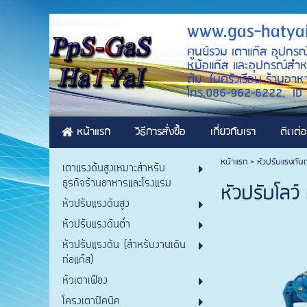
www.gas-hatya
ศูนย์รวม เตาแก๊ส อุปกรณ
หม้อแก๊ส และอุปกรณ์สำหรั
ต้ม ในครัวเรือน ร้านอาหา
โทร.086-962-6222, 
หน้าแรก
วิธีการสั่งซื้อ
เกี่ยวกับเรา
ติดต่อ
หน้าแรก
>
หัวปรับแรงดันต
เตาแรงดันสูงเหมาะสำหรับ
ธุรกิจร้านอาหารและโรงแรม
หัวปรับโลว์
หัวปรับแรงดันสูง
หัวปรับแรงดันต่ำ
หัวปรับแรงดัน (สำหรับงานเดิน
ท่อแก๊ส)
หัวเตาเฟือง
โครงเตาปิคนิค